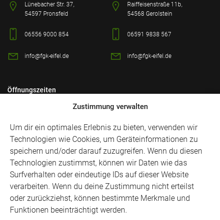
Lünebacher Str. 37,
Raiffeisenstraße 11b,
54597 Pronsfeld
54568 Gerolstein
06556 9000 854
06591 9838 567
info@fgk-eifel.de
info@fgk-eifel.de
Öffnungszeiten
Zustimmung verwalten
Montag
8:00-12:30, 13:30-18:00
Dienstag
8:00-12:30, 13:30-18:00
Um dir ein optimales Erlebnis zu bieten, verwenden wir
Mittwoch
8:00-12:30, 13:30-18:00
Technologien wie Cookies, um Geräteinformationen zu
Donnerstag
8:00-12:30, 13:30-18:00
speichern und/oder darauf zuzugreifen. Wenn du diesen
Technologien zustimmst, können wir Daten wie das
Freitag
8:00-12:30, 13:30-18:00
Surfverhalten oder eindeutige IDs auf dieser Website
Samstag
8:00 - 13:00
verarbeiten. Wenn du deine Zustimmung nicht erteilst
Sonntag
Geschlossen
oder zurückziehst, können bestimmte Merkmale und
Funktionen beeinträchtigt werden.