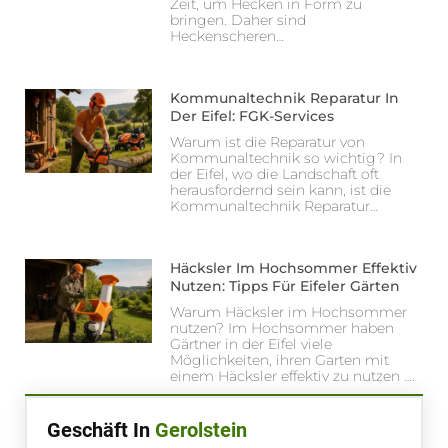
Zeit, um Hecken in Form zu
bringen. Daher sind
Heckenscheren…
Kommunaltechnik Reparatur In
Der Eifel: FGK-Services
Warum ist die Reparatur von
Kommunaltechnik so wichtig? In
der Eifel, wo die Landschaft oft
herausfordernd sein kann, ist die
Kommunaltechnik Reparatur…
Häcksler Im Hochsommer Effektiv
Nutzen: Tipps Für Eifeler Gärten
Warum Häcksler im Hochsommer
nutzen? Im Hochsommer haben
Gärtner in der Eifel viele
Möglichkeiten, ihren Garten mit
einem Häcksler effektiv zu nutzen ….
Geschäft In
Gerolstein