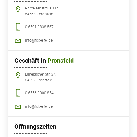
Raiffeisenstraße 11b,
54568 Gerolstein
0 6591 9838 567
info@fgk-eifel.de
Geschäft In
Pronsfeld
Lünebacher Str. 37,
54597 Pronsfeld
0 6556 9000 854
info@fgk-eifel.de
Öffnungszeiten