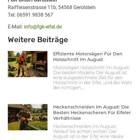
Raiffeisenstrasse 11b, 54568 Gerolstein
Tel: 06591 9838 567
E-Mail:
info@fgk-eifel.de
Weitere Beiträge
Effiziente Motorsägen Für Den
Holzschnitt Im August
Motorsägen Holzschnitt im August:
Die besten Modelle Der August ist
eine ausgezeichnete Zeit für den
Holzschnitt in der Eifel, und die Wahl
der richtigen…
Heckenschneiden Im August: Die
Besten Heckenscheren Für Eifeler
Verhältnisse
Heckenschneiden im August:
Worauf Sie achten sollten Der
August ist in der Eifel eine ideale